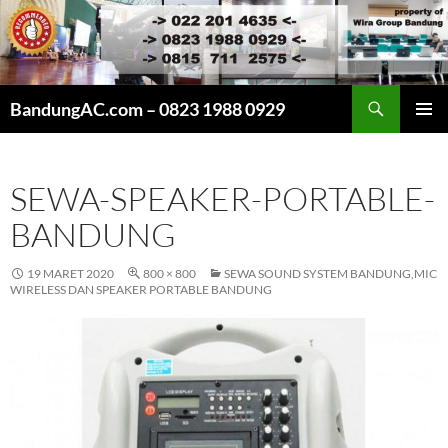
Cari
BandungAC.com – 0823 1988 0929
LANGSUNG
MENU
KE
UTAMA
ISI
SEWA-SPEAKER-PORTABLE-
BANDUNG
19 MARET 2020
800 × 800
SEWA SOUND SYSTEM BANDUNG,MIC
WIRELESS DAN SPEAKER PORTABLE BANDUNG