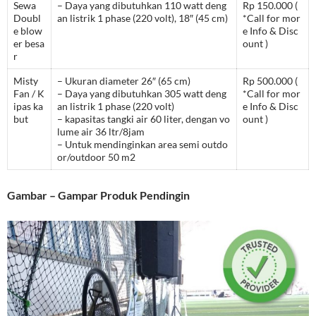
Sewa
– Daya yang dibutuhkan 110 watt deng
Rp 150.000 (
Doubl
an listrik 1 phase (220 volt), 18″ (45 cm)
*Call for mor
e blow
e Info & Disc
er besa
ount )
r
Misty
– Ukuran diameter 26″ (65 cm)
Rp 500.000 (
Fan / K
– Daya yang dibutuhkan 305 watt deng
*Call for mor
ipas ka
an listrik 1 phase (220 volt)
e Info & Disc
but
– kapasitas tangki air 60 liter, dengan vo
ount )
lume air 36 ltr/8jam
– Untuk mendinginkan area semi outdo
or/outdoor 50 m2
Gambar – Gampar Produk Pendingin