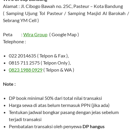
Alamat : Jl. Cibogo Bawah no. 25C, Pasteur – Kota Bandung
( Samping Ujung Tol Pasteur / Samping Masjid Al Barokah /
Sebrang YM Cell )
Peta :
Wira Group
( Google Map )
Telephone :
022 2014635 ( Telpon & Fax ),
0815 711 2575 ( Telpon Only ),
0823 1988 0929
( Telpon & WA )
Note :
DP book minimal 50% dari total nilai transaksi
Harga sewa di atas belum termasuk PPN (jika ada)
Tentukan jadwal bongkar pasang dengan jelas sebelum
terjadi transaksi
Pembatalan transaksi oleh penyewa
DP hangus