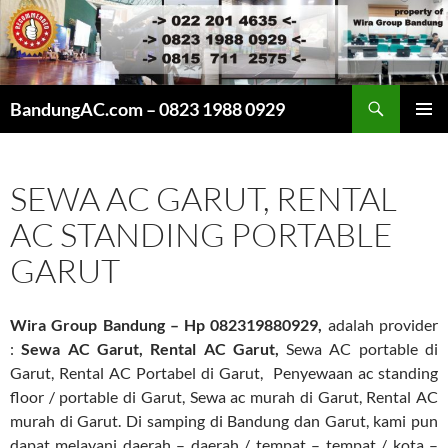
Cari
BandungAC.com – 0823 1988 0929
LANGSUNG
MENU
KE
UTAMA
ISI
SEWA AC GARUT, RENTAL
AC STANDING PORTABLE
GARUT
Wira Group Bandung – Hp 082319880929,
adalah provider
:
Sewa AC Garut, Rental AC Garut,
Sewa AC portable di
Garut, Rental AC Portabel di Garut, Penyewaan ac standing
floor / portable di Garut, Sewa ac murah di Garut, Rental AC
murah di Garut. Di samping di Bandung dan Garut, kami pun
dapat melayani daerah – daerah / tempat – tempat / kota –