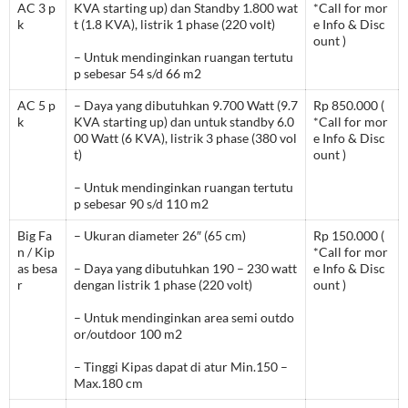
AC 3 p
KVA starting up) dan Standby 1.800 wat
*Call for mor
k
t (1.8 KVA), listrik 1 phase (220 volt)
e Info & Disc
ount )
– Untuk mendinginkan ruangan tertutu
p sebesar 54 s/d 66 m2
AC 5 p
– Daya yang dibutuhkan 9.700 Watt (9.7
Rp 850.000 (
k
KVA starting up) dan untuk standby 6.0
*Call for mor
00 Watt (6 KVA), listrik 3 phase (380 vol
e Info & Disc
t)
ount )
– Untuk mendinginkan ruangan tertutu
p sebesar 90 s/d 110 m2
Big Fa
– Ukuran diameter 26″ (65 cm)
Rp 150.000 (
n / Kip
*Call for mor
as besa
– Daya yang dibutuhkan 190 – 230 watt
e Info & Disc
r
dengan listrik 1 phase (220 volt)
ount )
– Untuk mendinginkan area semi outdo
or/outdoor 100 m2
– Tinggi Kipas dapat di atur Min.150 –
Max.180 cm