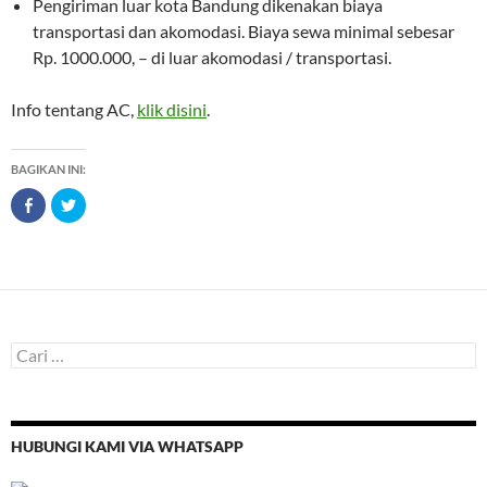
Pengiriman luar kota Bandung dikenakan biaya
transportasi dan akomodasi. Biaya sewa minimal sebesar
Rp. 1000.000, – di luar akomodasi / transportasi.
Info tentang AC,
klik disini
.
BAGIKAN INI:
B
K
a
l
g
i
i
k
k
u
a
n
n
t
p
u
a
k
d
b
a
e
F
r
C
a
b
a
c
a
e
g
r
b
i
i
o
p
o
a
u
k
d
HUBUNGI KAMI VIA WHATSAPP
n
(
a
M
T
t
e
w