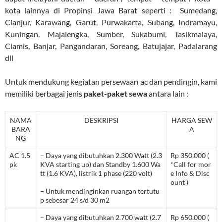
kota lainnya di Propinsi Jawa Barat seperti : Sumedang,
Cianjur, Karawang, Garut, Purwakarta, Subang, Indramayu,
Kuningan, Majalengka, Sumber, Sukabumi, Tasikmalaya,
Ciamis, Banjar, Pangandaran, Soreang, Batujajar, Padalarang
dll
Untuk mendukung kegiatan persewaan ac dan pendingin, kami
memiliki berbagai jenis
paket-paket sewa
antara lain :
NAMA
DESKRIPSI
HARGA SEW
BARA
A
NG
AC 1.5
– Daya yang dibutuhkan 2.300 Watt (2.3
Rp 350.000 (
pk
KVA starting up) dan Standby 1.600 Wa
*Call for mor
tt (1.6 KVA), listrik 1 phase (220 volt)
e Info & Disc
ount )
– Untuk mendinginkan ruangan tertutu
p sebesar 24 s/d 30 m2
– Daya yang dibutuhkan 2.700 watt (2.7
Rp 650.000 (