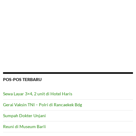
i
M
j
e
e
m
n
b
d
u
e
k
l
a
a
d
y
i
a
j
n
e
g
n
b
d
a
e
r
l
u
a
)
y
a
n
g
b
a
POS-POS TERBARU
r
u
)
Sewa Layar 3×4, 2 unit di Hotel Haris
Gerai Vaksin TNI – Polri di Rancaekek Bdg
Sumpah Dokter Unjani
Reuni di Museum Barli