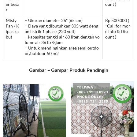
er besa
ount )
r
Misty
– Ukuran diameter 26″ (65 cm)
Rp 500.000 (
Fan / K
– Daya yang dibutuhkan 305 watt deng
*Call for mor
ipas ka
an listrik 1 phase (220 volt)
e Info & Disc
but
– kapasitas tangki air 60 liter, dengan vo
ount )
lume air 36 ltr/8jam
– Untuk mendinginkan area semi outdo
or/outdoor 50 m2
Gambar – Gampar Produk Pendingin