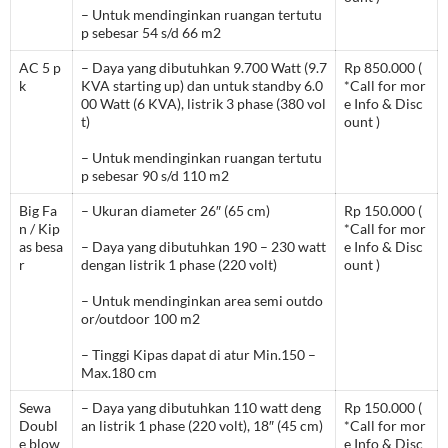
– Untuk mendinginkan ruangan tertutu
p sebesar 54 s/d 66 m2
AC 5 p
– Daya yang dibutuhkan 9.700 Watt (9.7
Rp 850.000 (
k
KVA starting up) dan untuk standby 6.0
*Call for mor
00 Watt (6 KVA), listrik 3 phase (380 vol
e Info & Disc
t)
ount )
– Untuk mendinginkan ruangan tertutu
p sebesar 90 s/d 110 m2
Big Fa
– Ukuran diameter 26″ (65 cm)
Rp 150.000 (
n / Kip
*Call for mor
as besa
– Daya yang dibutuhkan 190 – 230 watt
e Info & Disc
r
dengan listrik 1 phase (220 volt)
ount )
– Untuk mendinginkan area semi outdo
or/outdoor 100 m2
– Tinggi Kipas dapat di atur Min.150 –
Max.180 cm
Sewa
– Daya yang dibutuhkan 110 watt deng
Rp 150.000 (
Doubl
an listrik 1 phase (220 volt), 18″ (45 cm)
*Call for mor
e blow
e Info & Disc