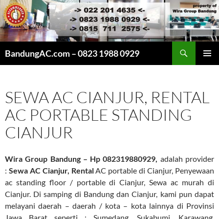
Cari
BandungAC.com – 0823 1988 0929
LANGSUNG
MENU
KE
UTAMA
ISI
SEWA AC CIANJUR, RENTAL
AC PORTABLE STANDING
CIANJUR
Wira Group Bandung – Hp 082319880929,
adalah provider
:
Sewa AC Cianjur, Rental
AC portable di Cianjur, Penyewaan
ac standing floor / portable di Cianjur, Sewa ac murah di
Cianjur. Di samping di Bandung dan Cianjur, kami pun dapat
melayani daerah – daerah / kota – kota lainnya di Provinsi
Jawa Barat seperti : Sumedang, Sukabumi, Karawang,