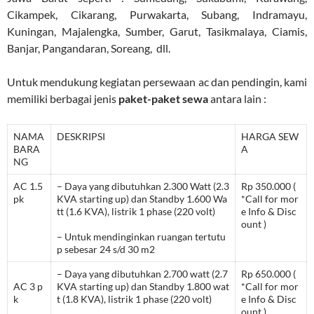
Cikampek, Cikarang, Purwakarta, Subang, Indramayu,
Kuningan, Majalengka, Sumber, Garut, Tasikmalaya, Ciamis,
Banjar, Pangandaran, Soreang, dll.
Untuk mendukung kegiatan persewaan ac dan pendingin, kami
memiliki berbagai jenis
paket-paket sewa
antara lain :
NAMA
DESKRIPSI
HARGA SEW
BARA
A
NG
AC 1.5
– Daya yang dibutuhkan 2.300 Watt (2.3
Rp 350.000 (
pk
KVA starting up) dan Standby 1.600 Wa
*Call for mor
tt (1.6 KVA), listrik 1 phase (220 volt)
e Info & Disc
ount )
– Untuk mendinginkan ruangan tertutu
p sebesar 24 s/d 30 m2
– Daya yang dibutuhkan 2.700 watt (2.7
Rp 650.000 (
AC 3 p
KVA starting up) dan Standby 1.800 wat
*Call for mor
k
t (1.8 KVA), listrik 1 phase (220 volt)
e Info & Disc
ount )