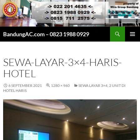
Cari
BandungAC.com – 0823 1988 0929
LANGSUNG
MENU
KE
UTAMA
ISI
SEWA-LAYAR-3×4-HARIS-
HOTEL
6 SEPTEMBER 2021
1280 × 960
SEWA LAYAR 3×4, 2 UNIT DI
HOTEL HARIS